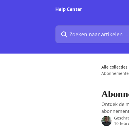
Naar de hoofdinhoud
Help Center
Zoeken naar artikelen ...
Alle collecties
Abonnemente
Abonn
Ontdek de m
abonnement
Geschr
10 febr