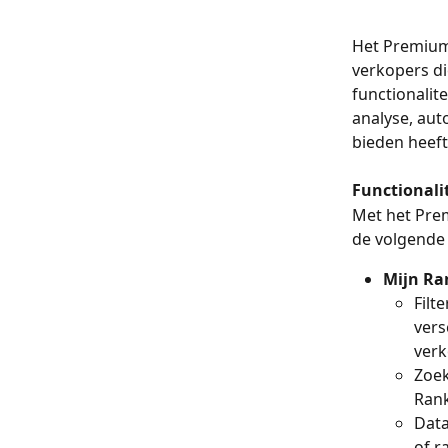
Het Premium
verkopers die
functionalit
analyse, aut
bieden heeft
Functionali
Met het Pre
de volgende
Mijn Ra
Filt
vers
ver
Zoek
Rank
Data
of r