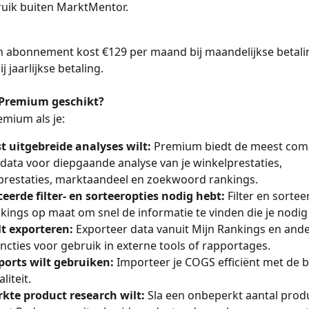
uik buiten MarktMentor.
 abonnement kost €129 per maand bij maandelijkse betali
 jaarlijkse betaling.
 Premium geschikt?
emium als je:
 uitgebreide analyses wilt:
 Premium biedt de meest comp
 data voor diepgaande analyse van je winkelprestaties, 
prestaties, marktaandeel en zoekwoord rankings.
erde filter- en sorteeropties nodig hebt:
 Filter en sorteer
kings op maat om snel de informatie te vinden die je nodig
lt exporteren:
 Exporteer data vanuit Mijn Rankings en ande
ncties voor gebruik in externe tools of rapportages.
ports wilt gebruiken:
 Importeer je COGS efficiënt met de b
liteit.
kte product research wilt:
 Sla een onbeperkt aantal prod