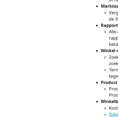
Marktaa
Verg
de 3
Rapport
Alle
rapp
beta
Winkel 
Zoek
zoek
Term
tege
Product
Prod
Prod
Winkelb
Kost
Data