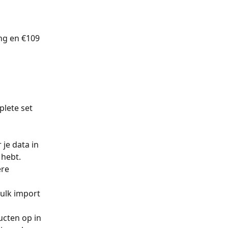
ng en €109 
lete set 
 je data in 
 hebt.
re 
ulk import 
ucten op in 