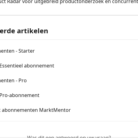
ct Radar voor uitgebreid productonderzoek en concurrent
erde artikelen
nten - Starter
 Essentieel abonnement
nten - Pro
 Pro-abonnement
t abonnementen MarktMentor
Was dit een antwoord op uw vraag?