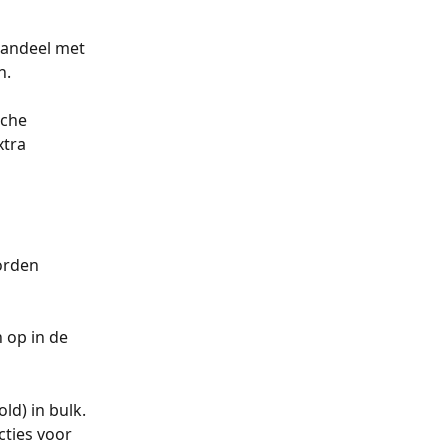
aandeel met 
n.
sche 
tra 
orden 
 op in de 
ld) in bulk.
cties voor 