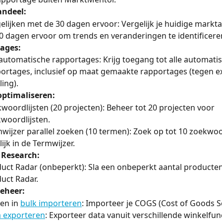
ndeel:
elijken met de 30 dagen ervoor: Vergelijk je huidige markt
0 dagen ervoor om trends en veranderingen te identificere
ages:
 automatische rapportages: Krijg toegang tot alle automati
ortages, inclusief op maat gemaakte rapportages (tegen ex
ling).
optimaliseren:
woordlijsten (20 projecten): Beheer tot 20 projecten voor 
woordlijsten.
wijzer parallel zoeken (10 termen): Zoek op tot 10 zoekwo
lijk in de Termwijzer.
 Research:
uct Radar (onbeperkt): Sla een onbeperkt aantal producten
uct Radar.
eheer:
en in 
bulk importeren
: Importeer je COGS (Cost of Goods So
 exporteren
: Exporteer data vanuit verschillende winkelfun