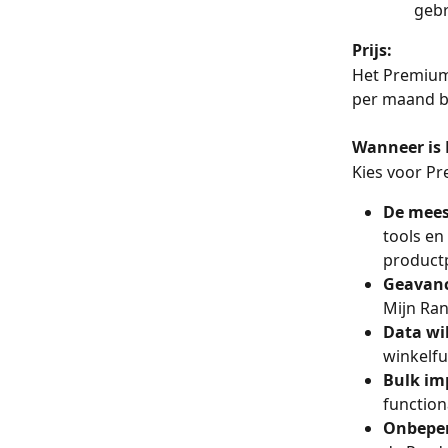
gebr
Prijs:
Het Premium
per maand bij
Wanneer is
Kies voor Pr
De meest
tools en
product
Geavance
Mijn Ran
Data wi
winkelfu
Bulk im
functiona
Onbeper