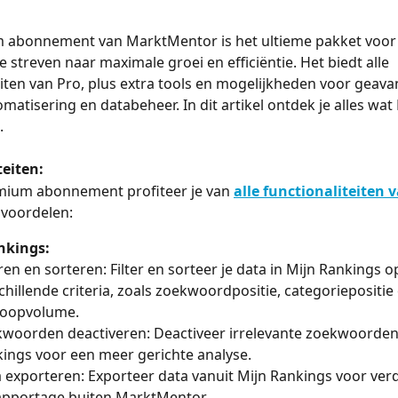
 abonnement van MarktMentor is het ultieme pakket voor 
 streven naar maximale groei en efficiëntie. Het biedt alle 
eiten van Pro, plus extra tools en mogelijkheden voor geav
omatisering en databeheer. In dit artikel ontdek je alles wa
.
teiten:
mium abonnement profiteer je van 
alle functionaliteiten 
 voordelen:
nkings:
eren en sorteren: Filter en sorteer je data in Mijn Rankings o
chillende criteria, zoals zoekwoordpositie, categoriepositie 
koopvolume.
woorden deactiveren: Deactiveer irrelevante zoekwoorden 
ings voor een meer gerichte analyse.
 exporteren: Exporteer data vanuit Mijn Rankings voor verd
apportage buiten MarktMentor.