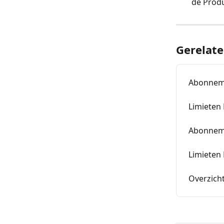
de Produ
Gerelate
Abonneme
Limieten
Abonneme
Limieten
Overzich