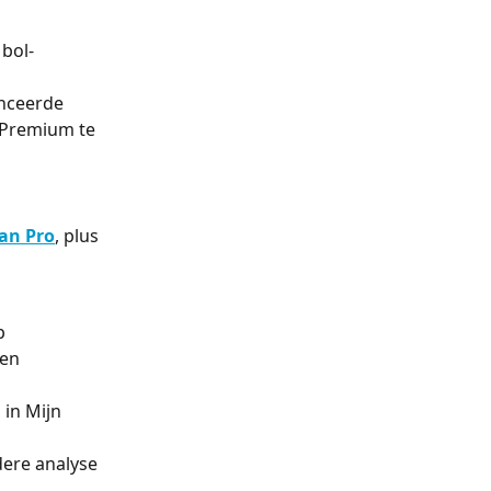
bol-
anceerde 
t Premium te 
van Pro
, plus 
p 
en 
in Mijn 
ere analyse 