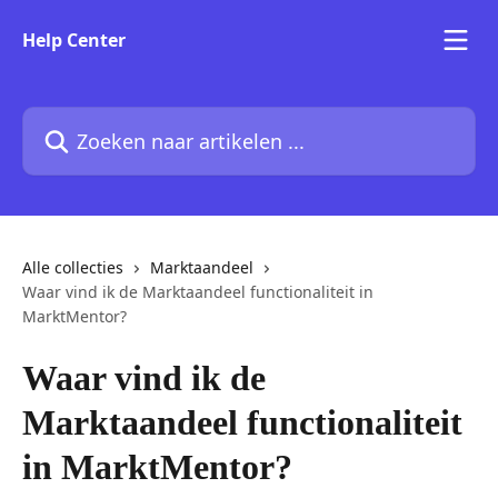
Naar de hoofdinhoud
Help Center
Zoeken naar artikelen ...
Alle collecties
Marktaandeel
Waar vind ik de Marktaandeel functionaliteit in
MarktMentor?
Waar vind ik de
Marktaandeel functionaliteit
in MarktMentor?