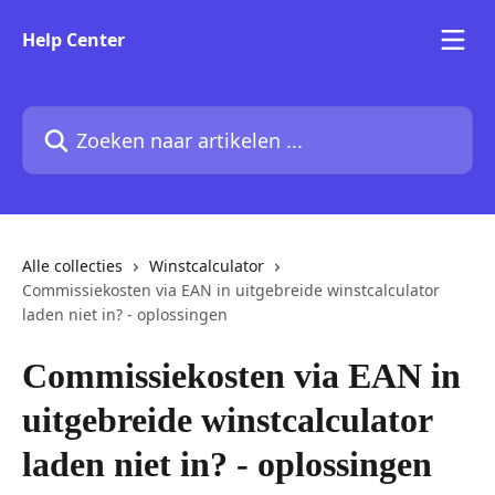
Naar de hoofdinhoud
Help Center
Zoeken naar artikelen ...
Alle collecties
Winstcalculator
Commissiekosten via EAN in uitgebreide winstcalculator
laden niet in? - oplossingen
Commissiekosten via EAN in
uitgebreide winstcalculator
laden niet in? - oplossingen