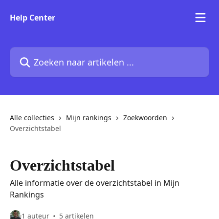
Naar de hoofdinhoud
Help Center
Zoeken naar artikelen ...
Alle collecties
Mijn rankings
Zoekwoorden
Overzichtstabel
Overzichtstabel
Alle informatie over de overzichtstabel in Mijn
Rankings
1 auteur
5 artikelen