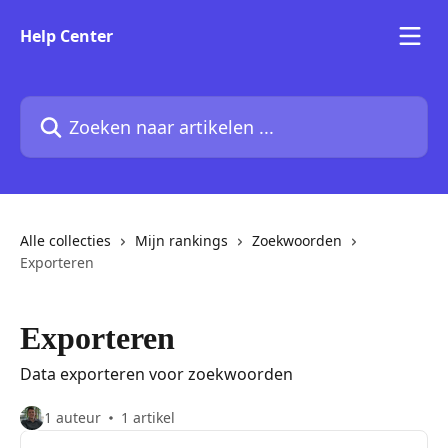
Naar de hoofdinhoud
Help Center
Zoeken naar artikelen ...
Alle collecties
Mijn rankings
Zoekwoorden
Exporteren
Exporteren
Data exporteren voor zoekwoorden
1 auteur
1 artikel