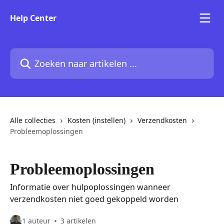
Naar de hoofdinhoud
Help Center
Zoeken naar artikelen ...
Alle collecties
Kosten (instellen)
Verzendkosten
Probleemoplossingen
Probleemoplossingen
Informatie over hulpoplossingen wanneer
verzendkosten niet goed gekoppeld worden
1 auteur
3 artikelen