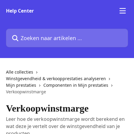
Naar de hoofdinhoud
Help Center
Zoeken naar artikelen ...
Alle collecties
Winstgevendheid & verkoopprestaties analyseren
Mijn prestaties
Componenten in Mijn prestaties
Verkoopwinstmarge
Verkoopwinstmarge
Leer hoe de verkoopwinstmarge wordt berekend en
wat deze je vertelt over de winstgevendheid van je
producten.