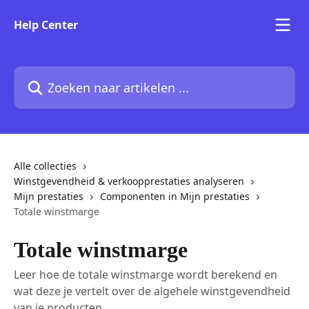
Naar de hoofdinhoud
Help Center
Zoeken naar artikelen ...
Alle collecties
Winstgevendheid & verkoopprestaties analyseren
Mijn prestaties
Componenten in Mijn prestaties
Totale winstmarge
Totale winstmarge
Leer hoe de totale winstmarge wordt berekend en
wat deze je vertelt over de algehele winstgevendheid
van je producten.