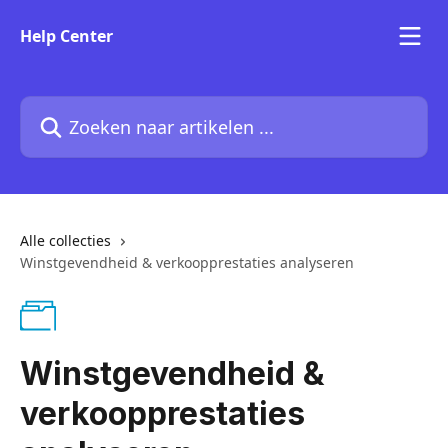
Naar de hoofdinhoud
Help Center
Zoeken naar artikelen ...
Alle collecties
Winstgevendheid & verkoopprestaties analyseren
Winstgevendheid &
verkoopprestaties