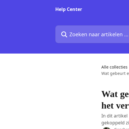
Naar de hoofdinhoud
Help Center
Zoeken naar artikelen ...
Alle collecties
Wat gebeurt e
Wat ge
het ve
In dit artik
gekoppeld zi