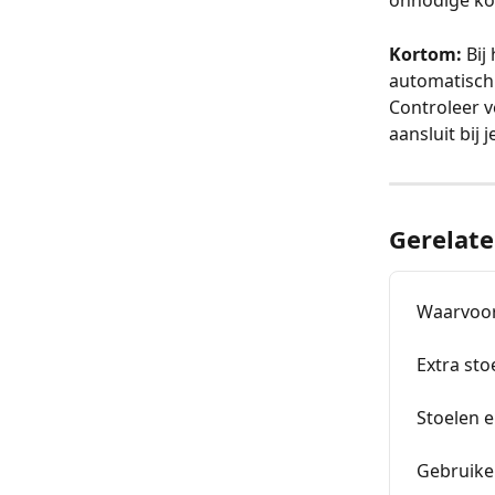
onnodige ko
Kortom:
 Bi
automatisch
Controleer v
aansluit bij 
Gerelate
Waarvoor 
Extra st
Stoelen e
Gebruike