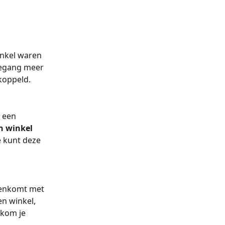
inkel waren 
oegang meer 
koppeld.
 een 
n winkel 
e kunt deze 
eenkomt met 
n winkel, 
rkom je 