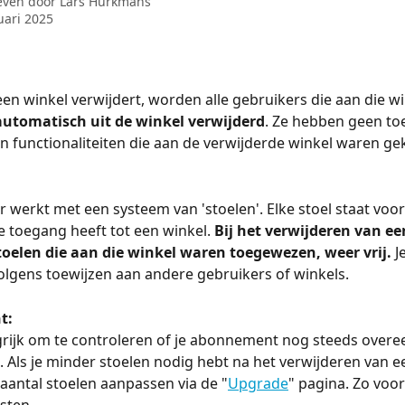
even door
Lars Hurkmans
uari 2025
en winkel verwijdert, worden alle gebruikers die aan die w
automatisch uit de winkel verwijderd
. Ze hebben geen t
en functionaliteiten die aan de verwijderde winkel waren ge
werkt met een systeem van 'stoelen'. Elke stoel staat voor
e toegang heeft tot een winkel. 
Bij het verwijderen van ee
oelen die aan die winkel waren toegewezen, weer vrij.
 J
olgens toewijzen aan andere gebruikers of winkels.
t:
grijk om te controleren of je abonnement nog steeds over
. Als je minder stoelen nodig hebt na het verwijderen van ee
t aantal stoelen aanpassen via de "
Upgrade
" pagina. Zo voo