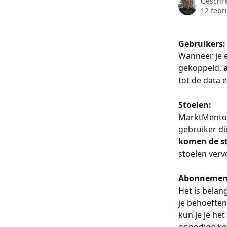
Geschr
12 febr
Gebruikers:
Wanneer je e
gekoppeld, 
tot de data 
Stoelen:
MarktMentor 
gebruiker di
komen de st
stoelen verv
Abonnemen
Het is belan
je behoeften
kun je je he