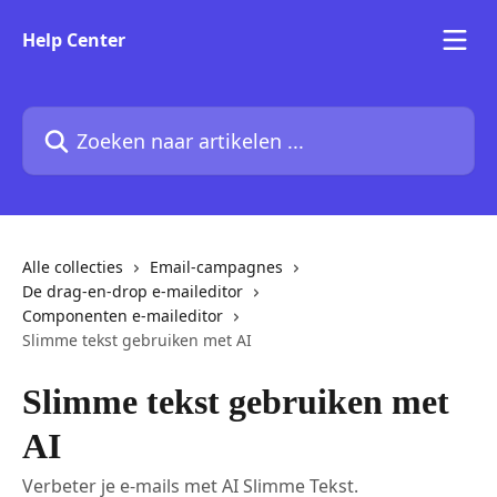
Naar de hoofdinhoud
Help Center
Zoeken naar artikelen ...
Alle collecties
Email-campagnes
De drag-en-drop e-maileditor
Componenten e-maileditor
Slimme tekst gebruiken met AI
Slimme tekst gebruiken met
AI
Verbeter je e-mails met AI Slimme Tekst.