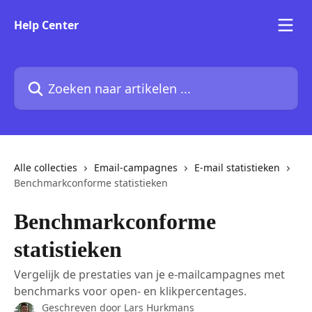
Naar de hoofdinhoud
Help Center
Zoeken naar artikelen ...
Alle collecties
Email-campagnes
E-mail statistieken
Benchmarkconforme statistieken
Benchmarkconforme
statistieken
Vergelijk de prestaties van je e-mailcampagnes met
benchmarks voor open- en klikpercentages.
Geschreven door
Lars Hurkmans