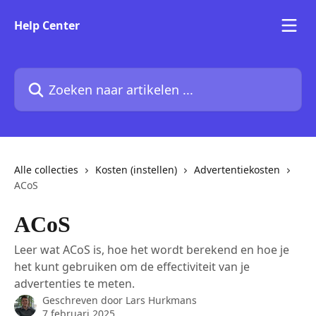
Naar de hoofdinhoud
Help Center
Zoeken naar artikelen ...
Alle collecties
Kosten (instellen)
Advertentiekosten
ACoS
ACoS
Leer wat ACoS is, hoe het wordt berekend en hoe je
het kunt gebruiken om de effectiviteit van je
advertenties te meten.
Geschreven door
Lars Hurkmans
7 februari 2025