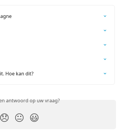
pagne
t. Hoe kan dit?
een antwoord op uw vraag?
😞
😐
😃