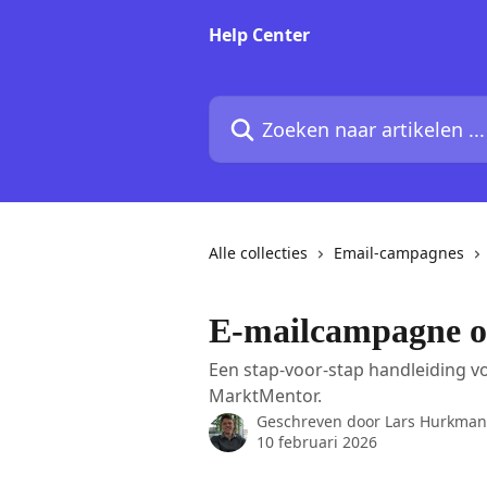
Naar de hoofdinhoud
Help Center
Zoeken naar artikelen ...
Alle collecties
Email-campagnes
E-mailcampagne o
Een stap-voor-stap handleiding v
MarktMentor.
Geschreven door
Lars Hurkman
10 februari 2026