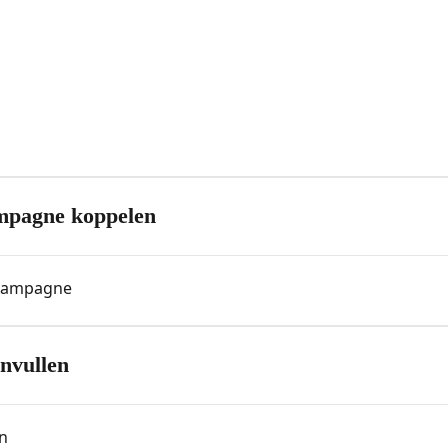
mpagne koppelen
 campagne
nvullen
en