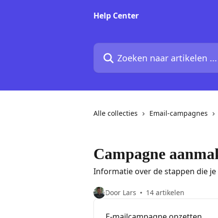
Naar de hoofdinhoud
Help Center
Zoeken naar artikelen ...
Alle collecties
Email-campagnes
Campagne aanma
Informatie over de stappen die 
Door Lars
14 artikelen
E-mailcampagne opzetten